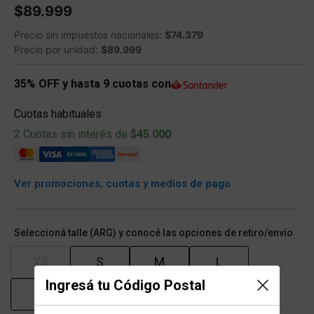
$89.999
Precio sin impuestos nacionales:
$74.379
Precio por unidad:
$89.999
35% OFF y hasta 9 cuotas con
Cuotas habituales
2 Cuotas sin interés de
$45.000
Ver promociones, cuotas y medios de pago
Seleccioná talle (ARG) y conocé las opciones de retiro/envío
XS
S
M
L
Ingresá tu Código Postal
XL
XXL
XXXL