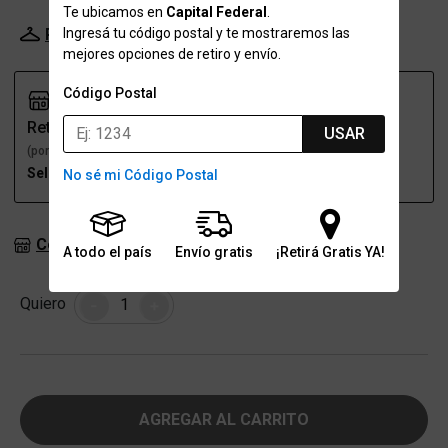
Te ubicamos en
Capital Federal
.
Ingresá tu código postal y te mostraremos las
Probador Virtual
Tabla de talles
mejores opciones de retiro y envío.
Código Postal
Retiro
Envío
USAR
(por una sucursal)
(a domicilio)
Seleccioná talle
Seleccioná talle
No sé mi Código Postal
Consultar stock en sucursales
A todo el país
Envío gratis
¡Retirá Gratis YA!
Cantidad
Quiero
-
+
AGREGAR AL CARRITO