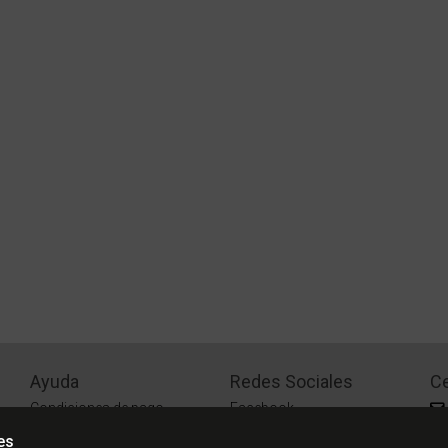
Ayuda
Redes Sociales
Ce
Condiciones de pago
Facebook
Preguntas Frecuentes
Instagram
es