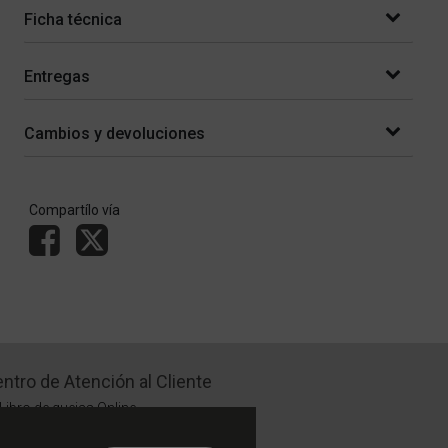
Ficha técnica
Entregas
Cambios y devoluciones
Compartílo vía
ntro de Atención al Cliente
Libro de quejas Online
WhatsApp | Lu a Vi 9 a 20 | Sa 9 a 17