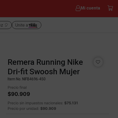
Mi cuenta
ez 🎈
Unite a
Remera Running Nike
Dri-fit Swoosh Mujer
Item No.
NIFB4696-450
Precio final
$90.909
Precio sin impuestos nacionales:
$75.131
Precio por unidad:
$90.909