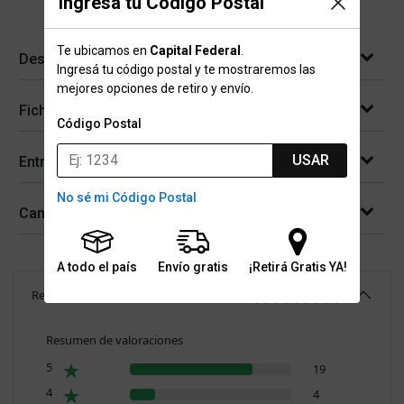
Ingresá tu Código Postal
Te ubicamos en
Capital Federal
.
Descripción
Ingresá tu código postal y te mostraremos las
mejores opciones de retiro y envío.
Ficha técnica
Código Postal
USAR
Entregas
No sé mi Código Postal
Cambios y devoluciones
A todo el país
Envío gratis
¡Retirá Gratis YA!
Reseñas
(
25
)
4.6
Resumen de valoraciones
5
19
4
4