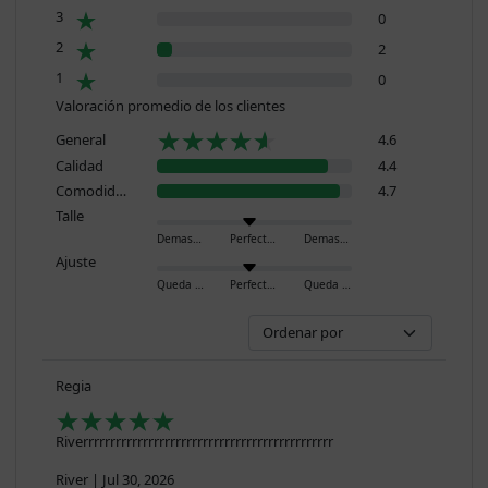
3
0
2
2
1
0
Valoración promedio de los clientes
General
4.6
Calidad
4.4
Comodidad
4.7
Talle
Demasiado pequeño
Perfecto
Demasiado grande
Ajuste
Queda ajustado
Perfecto
Queda holgado
Regia
Riverrrrrrrrrrrrrrrrrrrrrrrrrrrrrrrrrrrrrrrrrrrrrr
River
|
Jul 30, 2026