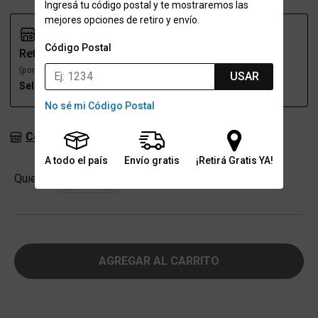
Ingresá tu código postal y te mostraremos las
mejores opciones de retiro y envío.
Código Postal
Retiro
Envío
(por una sucursal)
(a domicilio)
USAR
Seleccioná talle
Seleccioná talle
No sé mi Código Postal
Consultar stock en sucursales
A todo el país
Envío gratis
¡Retirá Gratis YA!
Cantidad
Quiero
-
+
AGREGAR AL CARRITO