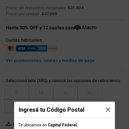
Precio sin impuestos nacionales:
$31.404
Precio por unidad:
$37.999
Hasta 30% OFF y 12 cuotas con
Cuotas habituales
Ver promociones, cuotas y medios de pago
Seleccioná talle (ARG) y conocé las opciones de retiro/envío
S
M
L
XL
XXL
Ingresá tu Código Postal
Probador Virtual
Tabla de talles
Te ubicamos en
Capital Federal
.