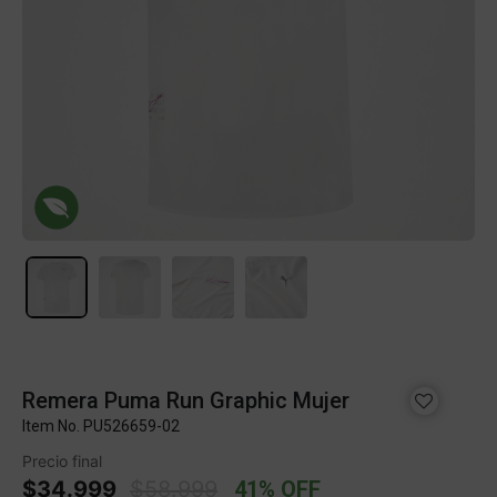
Remera Puma Run Graphic Mujer
Item No.
PU526659-02
Precio final
Price reduced from
to
$34.999
$58.999
41% OFF