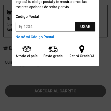
Ingresá tu código postal y te mostraremos las
mejores opciones de retiro y envío.
Código Postal
Retiro
Envío
(por una sucursal)
(a domicilio)
USAR
Seleccioná talle
Seleccioná talle
No sé mi Código Postal
Consultar stock en sucursales
A todo el país
Envío gratis
¡Retirá Gratis YA!
Cantidad
Quiero
-
+
AGREGAR AL CARRITO