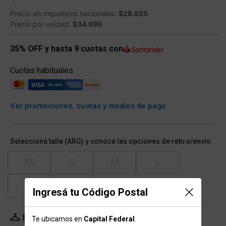
Precio sin impuestos nacionales:
$28.925
Precio por unidad:
$34.999
35% OFF y hasta 9 cuotas con
Cuotas habituales
Ver promociones, cuotas y medios de pago
Seleccioná talle (ARG) y conocé las opciones de retiro/envío
XS
S
M
L
XL
XXL
Ingresá tu Código Postal
Probador Virtual
Tabla de talles
Te ubicamos en
Capital Federal
.