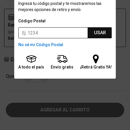
Ingresá tu código postal y te mostraremos las
mejores opciones de retiro y envío.
Código Postal
Retiro
Envío
(por una sucursal)
(a domicilio)
USAR
Seleccioná talle
Seleccioná talle
No sé mi Código Postal
Consultar stock en sucursales
A todo el país
Envío gratis
¡Retirá Gratis YA!
Cantidad
Quiero
-
+
AGREGAR AL CARRITO