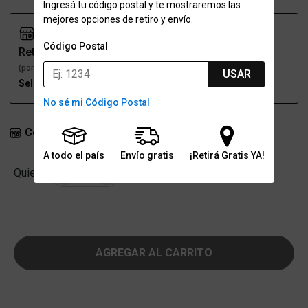
Ingresá tu código postal y te mostraremos las
mejores opciones de retiro y envío.
Código Postal
Retiro
Envío
(por una sucursal)
(a domicilio)
USAR
Seleccioná talle
Seleccioná talle
No sé mi Código Postal
Consultar stock en sucursales
A todo el país
Envío gratis
¡Retirá Gratis YA!
Cantidad
Quiero
-
+
AGREGAR AL CARRITO