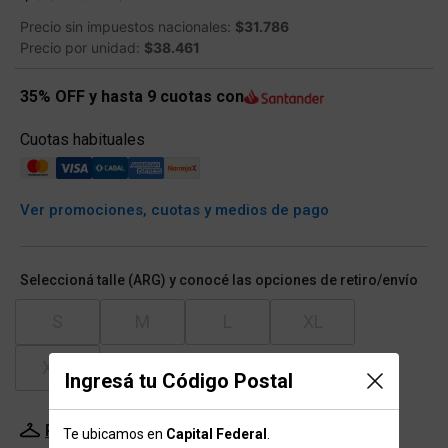
Precio sin impuestos nacionales:
$31.786
Precio por unidad:
$38.461
35% OFF y hasta 9 cuotas con
Cuotas habituales
Ver promociones, cuotas y medios de pago
Seleccioná talle (ARG) y conocé las opciones de retiro/envío
S
M
L
XL
XXL
Ingresá tu Código Postal
Probador Virtual
Tabla de talles
Te ubicamos en
Capital Federal
.