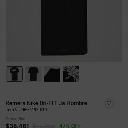
Remera Nike Dri-FIT Ja Hombre
Item No.
NIHF6193-010
Precio final
Price reduced from
to
$38.461
$72.999
47% OFF