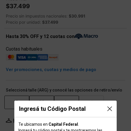
$37.499
Precio sin impuestos nacionales:
$30.991
Precio por unidad:
$37.499
Hasta 30% OFF y 12 cuotas con
Cuotas habituales
Ver promociones, cuotas y medios de pago
Seleccioná talle (ARG) y conocé las opciones de retiro/envío
S
M
L
XL
Ingresá tu Código Postal
Probador Virtual
Tabla de talles
Te ubicamos en
Capital Federal
.
Ingresá tu código postal y te mostraremos las