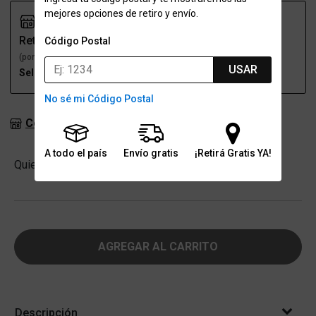
mejores opciones de retiro y envío.
Retiro
Envío
Código Postal
(por una sucursal)
(a domicilio)
USAR
Seleccioná talle
Seleccioná talle
No sé mi Código Postal
Consultar stock en sucursales
A todo el país
Envío gratis
¡Retirá Gratis YA!
Cantidad
Quiero
-
+
AGREGAR AL CARRITO
Descripción