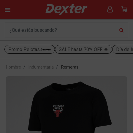
Promo Pelotas
SALE hasta 70% OFF 🔥
Día de l
Hombre
Indumentaria
Remeras