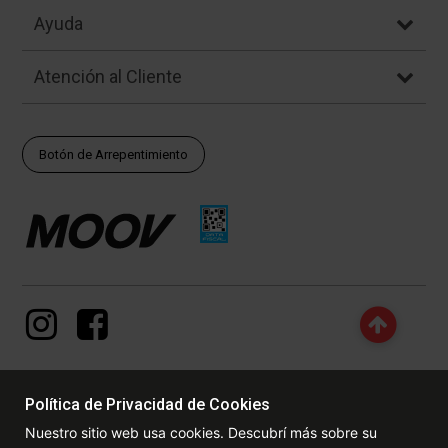
Ayuda
Atención al Cliente
Botón de Arrepentimiento
Política de Privacidad de Cookies
© Copyright - 2017 - 2026 www.dexter.com.ar, TODOS LOS
Nuestro sitio web usa cookies. Descubrí más sobre su
DERECHOS RESERVADOS. Las fotos contenidas en este site, el