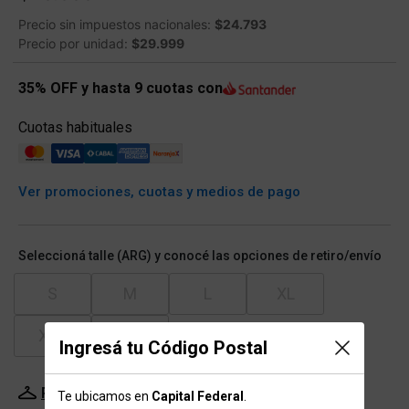
Precio sin impuestos nacionales:
$24.793
Precio por unidad:
$29.999
35% OFF y hasta 9 cuotas con
Cuotas habituales
Ver promociones, cuotas y medios de pago
Seleccioná talle (ARG) y conocé las opciones de retiro/envío
S
M
L
XL
XXL
XXXL
Ingresá tu Código Postal
Probador Virtual
Tabla de talles
Te ubicamos en
Capital Federal
.