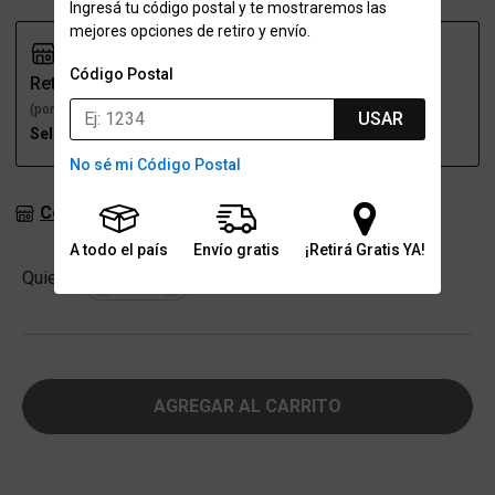
Ingresá tu código postal y te mostraremos las
mejores opciones de retiro y envío.
Código Postal
Retiro
Envío
(por una sucursal)
(a domicilio)
USAR
Seleccioná talle
Seleccioná talle
No sé mi Código Postal
Consultar stock en sucursales
A todo el país
Envío gratis
¡Retirá Gratis YA!
Cantidad
Quiero
-
+
AGREGAR AL CARRITO