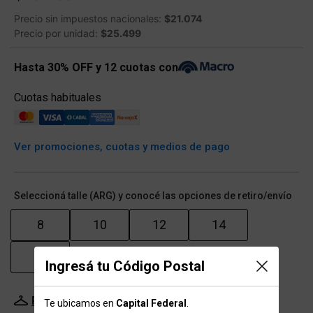
Precio sin impuestos nacionales:
$21.074
Precio por unidad:
$25.499
Hasta 30% OFF y 12 cuotas con
Cuotas habituales
Ver promociones, cuotas y medios de pago
Seleccioná talle (ARG) y conocé las opciones de retiro/envío
8
10
12
14
16
Ingresá tu Código Postal
Probador Virtual
Tabla de talles
Te ubicamos en
Capital Federal
.