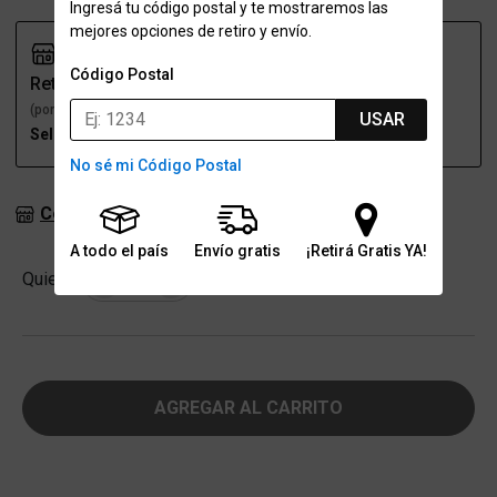
Ingresá tu código postal y te mostraremos las
mejores opciones de retiro y envío.
Código Postal
Retiro
Envío
(por una sucursal)
(a domicilio)
USAR
Seleccioná talle
Seleccioná talle
No sé mi Código Postal
Consultar stock en sucursales
A todo el país
Envío gratis
¡Retirá Gratis YA!
Cantidad
Quiero
-
+
AGREGAR AL CARRITO