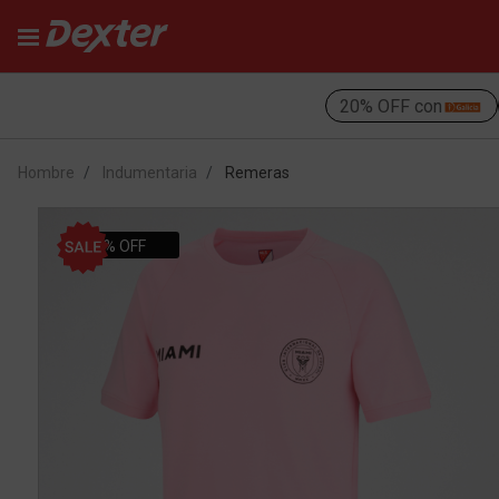
20% OFF con
Hombre
Indumentaria
Remeras
55% OFF