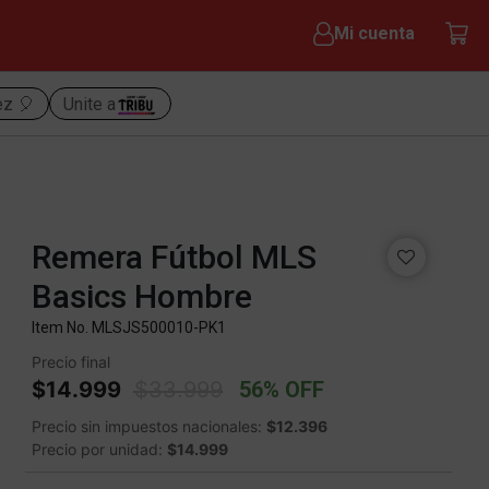
Mi cuenta
ez 🎈
Unite a
Remera Fútbol MLS
Basics Hombre
Item No.
MLSJS500010-PK1
Precio final
Price reduced from
to
$14.999
$33.999
56% OFF
Precio sin impuestos nacionales:
$12.396
Precio por unidad:
$14.999