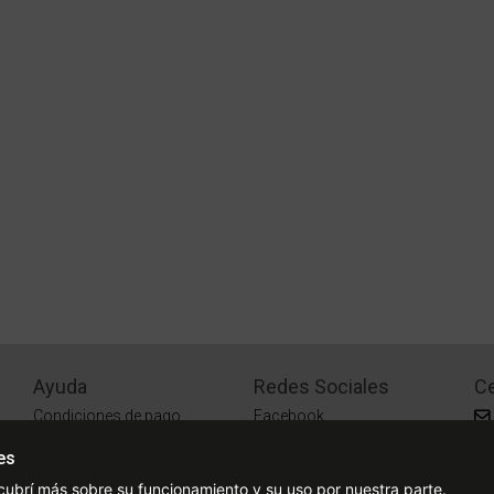
Ayuda
Redes Sociales
Ce
Condiciones de pago
Facebook
Preguntas Frecuentes
Instagram
es
¿Cómo comprar?
cubrí más sobre su funcionamiento y su uso por nuestra parte.