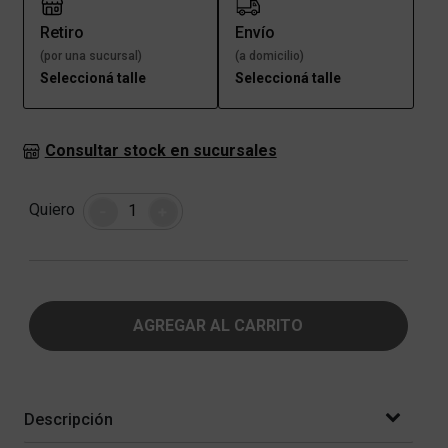
Retiro
Envío
(por una sucursal)
(a domicilio)
Seleccioná talle
Seleccioná talle
Consultar stock en sucursales
Cantidad
Quiero
-
+
AGREGAR AL CARRITO
Descripción