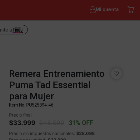
Mi cuenta
nite a
Remera Entrenamiento
Puma Tad Essential
para Mujer
Item No.
PU525894-46
Precio final
Price reduced from
to
$33.999
$48.999
31% OFF
Precio sin impuestos nacionales:
$28.098
Precio por unidad:
$33.999