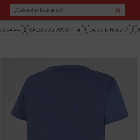
otas
SALE hasta 70% OFF 🔥
Día de la Niñez 🎈
U