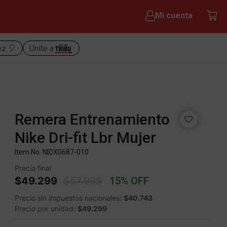
Mi cuenta
ez 🎈
Unite a
Remera Entrenamiento
Nike Dri-fit Lbr Mujer
Item No.
NIDX0687-010
Precio final
Price reduced from
to
$49.299
$57.999
15% OFF
Precio sin impuestos nacionales:
$40.743
Precio por unidad:
$49.299