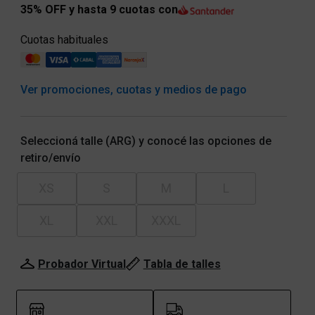
35% OFF y hasta 9 cuotas con
Cuotas habituales
Ver promociones, cuotas y medios de pago
Seleccioná talle (ARG) y conocé las opciones de
retiro/envío
XS
S
M
L
XL
XXL
XXXL
Probador Virtual
Tabla de talles