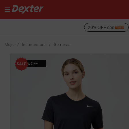
20% OFF con
Mujer
Indumentaria
Remeras
15% OFF