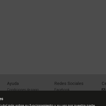
Ayuda
Redes Sociales
Ce
Condiciones de pago
Facebook
Preguntas Frecuentes
Instagram
es
¿Cómo comprar?
cubrí más sobre su funcionamiento y su uso por nuestra parte.