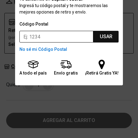
Probador Virtual
Tabla de talles
Ingresá tu código postal y te mostraremos las
mejores opciones de retiro y envío.
Código Postal
Retiro
Envío
USAR
(por una sucursal)
(a domicilio)
Seleccioná talle
Seleccioná talle
No sé mi Código Postal
Consultar stock en sucursales
A todo el país
Envío gratis
¡Retirá Gratis YA!
Cantidad
Quiero
-
+
AGREGAR AL CARRITO