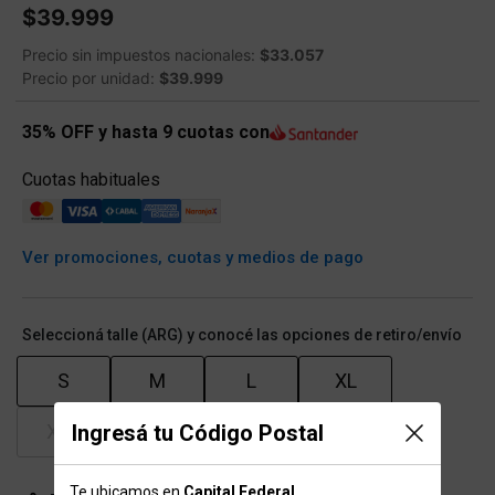
$39.999
Precio sin impuestos nacionales:
$33.057
Precio por unidad:
$39.999
35% OFF y hasta 9 cuotas con
Cuotas habituales
Ver promociones, cuotas y medios de pago
Seleccioná talle (ARG) y conocé las opciones de retiro/envío
S
M
L
XL
XXL
XXXL
Ingresá tu Código Postal
Te ubicamos en
Capital Federal
.