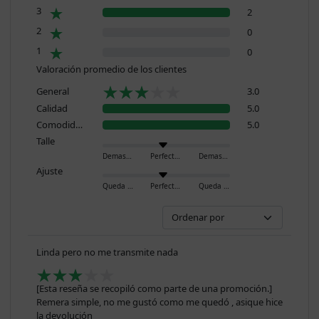
3
2
2
0
1
0
Valoración promedio de los clientes
General
3.0
Calidad
5.0
Comodidad
5.0
Talle
Demasiado pequeño
Perfecto
Demasiado grande
Ajuste
Queda ajustado
Perfecto
Queda holgado
Linda pero no me transmite nada
[Esta reseña se recopiló como parte de una promoción.]
Remera simple, no me gustó como me quedó , asique hice
la devolución