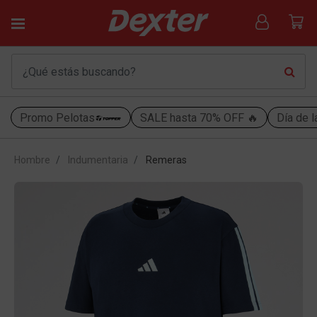
Promo Pelotas
SALE hasta 70% OFF 🔥
Día de l
Hombre
Indumentaria
Remeras