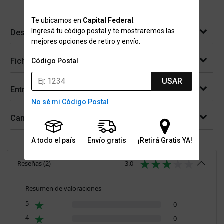
Te ubicamos en
Capital Federal
.
Ingresá tu código postal y te mostraremos las
Descripción
mejores opciones de retiro y envío.
Ficha técnica
Código Postal
USAR
Entregas
No sé mi Código Postal
Cambios y devoluciones
A todo el país
Envío gratis
¡Retirá Gratis YA!
Reseñas
(
2
)
3.0
Resumen de valoraciones
5
0
4
0