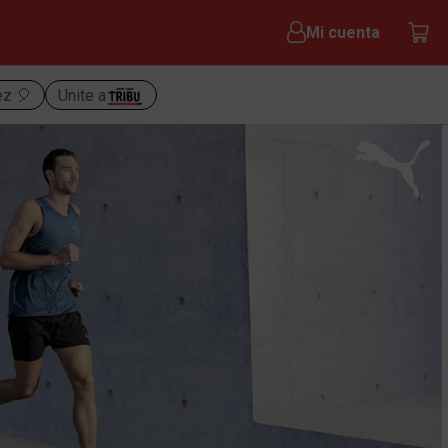
Mi cuenta
ez 🎈
Unite a