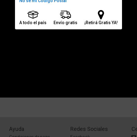
No sé mi Código Postal
A todo el país
Envío gratis
¡Retirá Gratis YA!
Ayuda
Redes Sociales
Ce
Condiciones de pago
Facebook