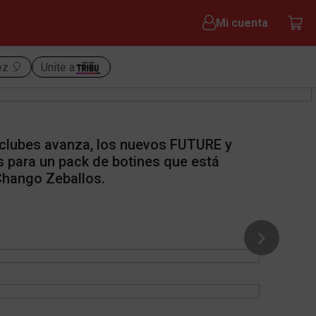
Mi cuenta
ez 🎈
Unite a
 clubes avanza, los nuevos FUTURE y
 para un pack de botines que está
Chango Zeballos.
Next