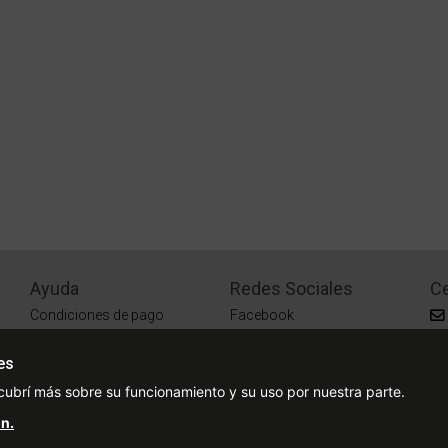
Ayuda
Redes Sociales
Ce
Condiciones de pago
Facebook
Preguntas Frecuentes
Instagram
es
¿Cómo comprar?
cubrí más sobre su funcionamiento y su uso por nuestra parte.
¿Cómo medir tu talle?
n.
Sucursales