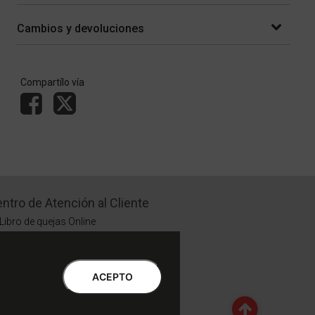
Cambios y devoluciones
Compartílo vía
ntro de Atención al Cliente
Libro de quejas Online
WhatsApp | Lu a Vi 9 a 20 | Sa 9 a 17
0810-888-3398 | Lu a Vi 9 a 18 | Sa 9 a 17
ACEPTO
Botón de Arrepentimiento