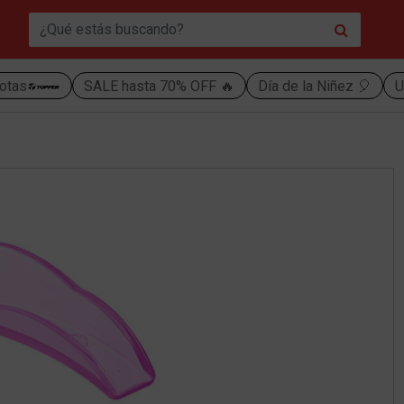
otas
SALE hasta 70% OFF 🔥
Día de la Niñez 🎈
U