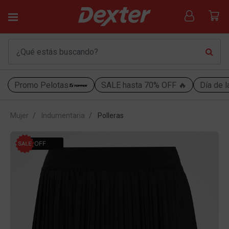
Promo Pelotas
SALE hasta 70% OFF 🔥
Día de l
Mujer
Indumentaria
Polleras
31% OFF