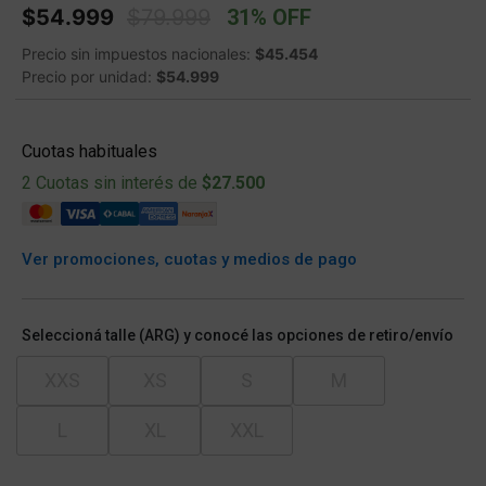
Price reduced from
to
$54.999
$79.999
31% OFF
Precio sin impuestos nacionales:
$45.454
Precio por unidad:
$54.999
Cuotas habituales
2 Cuotas sin interés de
$27.500
Ver promociones, cuotas y medios de pago
Seleccioná talle (ARG) y conocé las opciones de retiro/envío
XXS
XS
S
M
L
XL
XXL