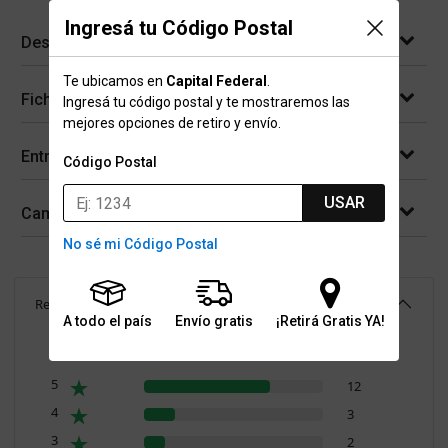
Ingresá tu Código Postal
Descripción
Te ubicamos en
Capital Federal
.
Ficha técnica
Ingresá tu código postal y te mostraremos las
mejores opciones de retiro y envío.
Entregas
Código Postal
USAR
Cambios y devoluciones
No sé mi Código Postal
Reseñas
(
17
)
4.6
A todo el país
Envío gratis
¡Retirá Gratis YA!
Resumen de valoraciones
5
12
4
3
3
2