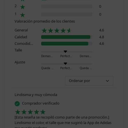
2
0
1
0
Valoración promedio de los clientes
General
4.6
Calidad
4.8
Comodidad
4.6
Talle
Demasiado pequeño
Perfecto
Demasiado grande
Ajuste
Queda ajustado
Perfecto
Queda holgado
Lindisima y muy cómoda
Comprador verificado
[Esta reseña se recopiló como parte de una promoción.]
Lindisimo el color, el talle que me sugirió la App de Adidas
me quedó perfecto