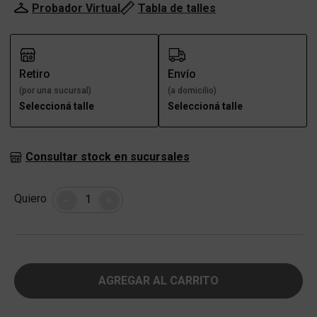
Probador Virtual
Tabla de talles
Retiro
Envío
(por una sucursal)
(a domicilio)
Seleccioná talle
Seleccioná talle
Consultar stock en sucursales
Cantidad
Quiero
-
+
AGREGAR AL CARRITO