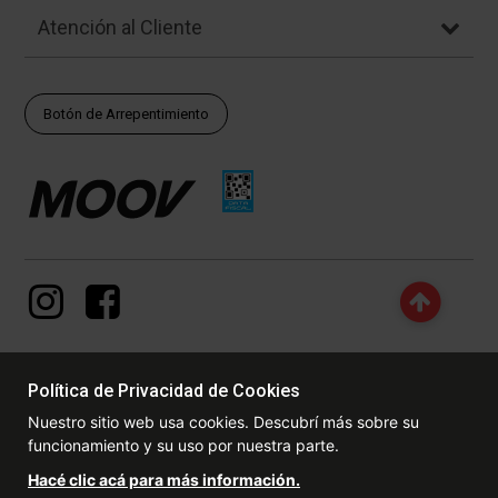
Atención al Cliente
Botón de Arrepentimiento
Política de Privacidad de Cookies
© Copyright - 2017 - 2026 www.dexter.com.ar, TODOS LOS
Nuestro sitio web usa cookies. Descubrí más sobre su
DERECHOS RESERVADOS. Las fotos contenidas en este site, el
funcionamiento y su uso por nuestra parte.
logotipo y las marcas son propiedad de www.dexter.com.ar y/o de
sus respectivos titulares. Está prohibida la reproducción total o
Hacé clic acá para más información.
parcial, sin la expresa autorización de la administradora de la