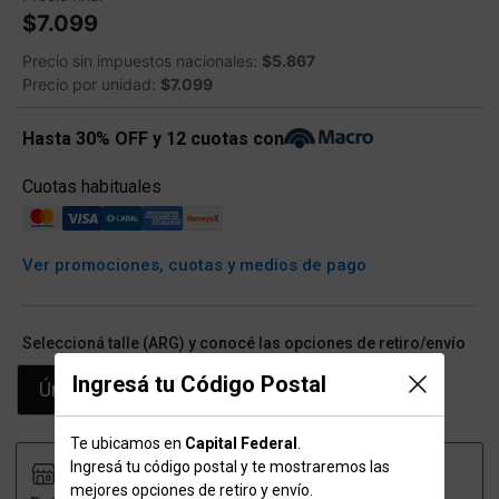
$7.099
Precio sin impuestos nacionales:
$5.867
Precio por unidad:
$7.099
Hasta 30% OFF y 12 cuotas con
Cuotas habituales
Ver promociones, cuotas y medios de pago
Seleccioná talle (ARG) y conocé las opciones de retiro/envío
Ingresá tu Código Postal
Único
Te ubicamos en
Capital Federal
.
Ingresá tu código postal y te mostraremos las
mejores opciones de retiro y envío.