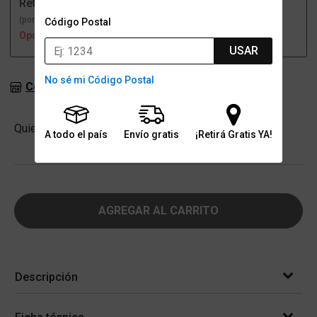
Retiro
Envío
(por una sucursal)
(a domicilio)
Código Postal
Opción no disponible
Opción no disponible
USAR
No sé mi Código Postal
Consultar stock en sucursales
Cantidad
Quiero
-
+
A todo el país
Envío gratis
¡Retirá Gratis YA!
AGREGAR AL CARRITO
Descripción