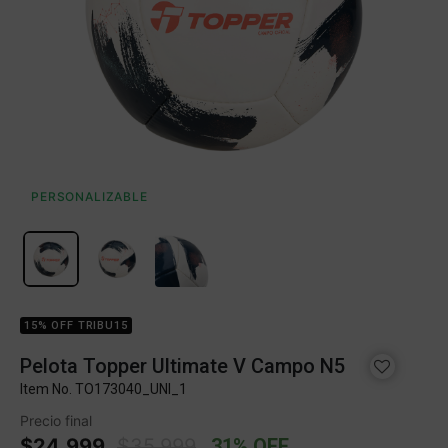
PERSONALIZABLE
15% OFF TRIBU15
Pelota Topper Ultimate V Campo N5
Item No.
TO173040_UNI_1
Precio final
Price reduced from
to
$24.999
$35.999
31% OFF