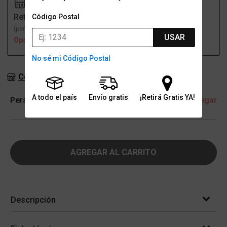
Retiro
Envío
Código Postal
(por una sucursal)
(a domicilio)
USAR
Opción no disponible
Opción no disponible
No sé mi Código Postal
Consultar stock en sucursales
A todo el país
Envío gratis
¡Retirá Gratis YA!
Personalización
+ Agregar
AGREGAR AL CARRITO
Descripción