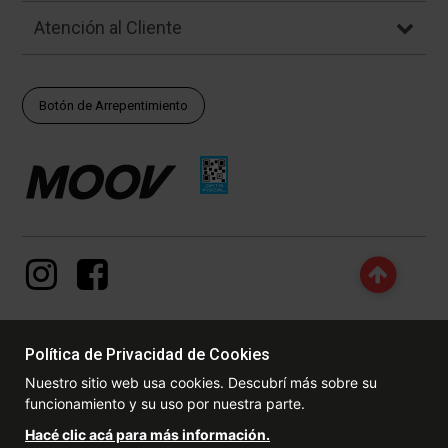
Atención al Cliente
Botón de Arrepentimiento
Política de Privacidad de Cookies
© Copyright - 2017 - 2026 www.dexter.com.ar, TODOS LOS
Nuestro sitio web usa cookies. Descubrí más sobre su
DERECHOS RESERVADOS. Las fotos contenidas en este site, el
funcionamiento y su uso por nuestra parte.
logotipo y las marcas son propiedad de www.dexter.com.ar y/o de
sus respectivos titulares. Está prohibida la reproducción total o
Hacé clic acá para más información.
parcial, sin la expresa autorización de la administradora de la