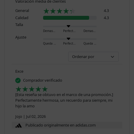
Valoración media de clientes
General
4.3
Calidad
4.3
Talla
Demasiado pequeño
Perfecto
Demasiado grande
Ajuste
Queda ajustado
Perfecto
Queda holgado
Exce
Comprador verificado
[Esta reseña se obtuvo en el marco de una promoción.]
Perfectamente hermosa, un recuerdo para siempre, mi
hijo la amo
Jojo
|
Jul 02, 2026
Publicado originalmente en adidas.com