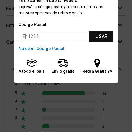
Te ubicamos en
Capital Federal
.
Ingresá tu código postal y te mostraremos las
Ficha técnica
mejores opciones de retiro y envío.
Código Postal
Entregas
USAR
Cambios y devoluciones
No sé mi Código Postal
Reseñas
(
15
)
4.3
A todo el país
Envío gratis
¡Retirá Gratis YA!
Resumen de valoraciones
5
12
4
0
3
1
2
0
1
2