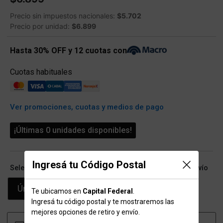
Precio sin impuestos nacionales:
$5.702
Precio por unidad:
$6.899
Hasta 30% OFF y 12 cuotas con
Cuotas habituales
Ver promociones, cuotas y medios de pago
¡Últimas 0 unidades disponibles!
Ingresá tu Código Postal
Seleccioná talle (ARG) y conocé las opciones de retiro/envío
Único
Te ubicamos en
Capital Federal
.
Ingresá tu código postal y te mostraremos las
mejores opciones de retiro y envío.