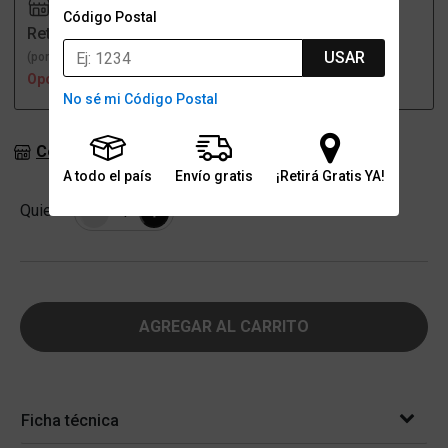
Código Postal
Retiro
Envío
USAR
(por una sucursal)
(a domicilio)
Opción no disponible
Opción no disponible
No sé mi Código Postal
Consultar stock en sucursales
A todo el país
Envío gratis
¡Retirá Gratis YA!
Cantidad
Quiero
-
+
AGREGAR AL CARRITO
Ficha técnica