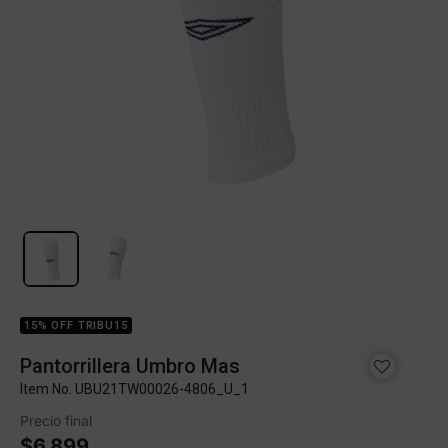
15% OFF TRIBU15
Pantorrillera Umbro Mas
Item No.
UBU21TW00026-4806_U_1
Precio final
$6.899