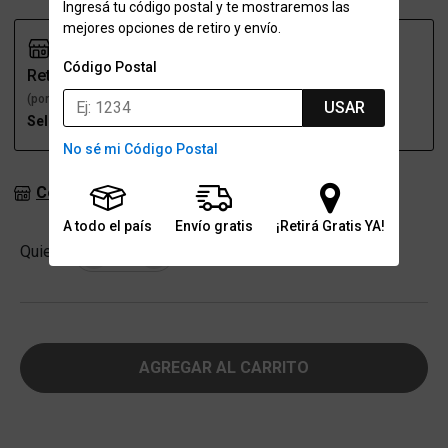
Ingresá tu código postal y te mostraremos las
mejores opciones de retiro y envío.
Código Postal
Retiro
Envío
(por una sucursal)
(a domicilio)
USAR
Seleccioná talle
Seleccioná talle
No sé mi Código Postal
Consultar stock en sucursales
A todo el país
Envío gratis
¡Retirá Gratis YA!
Cantidad
Quiero
-
+
AGREGAR AL CARRITO