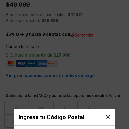
$49.999
Precio sin impuestos nacionales:
$41.321
Precio por unidad:
$49.999
35% OFF y hasta 9 cuotas con
Cuotas habituales
2 Cuotas sin interés de
$25.000
Ver promociones, cuotas y medios de pago
Seleccioná talle (ARG) y conocé las opciones de retiro/envío
S
M
L
XL
Ingresá tu Código Postal
XXL
XXXL
XXXXL