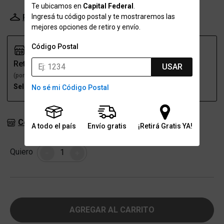
Te ubicamos en
Capital Federal
.
Ingresá tu código postal y te mostraremos las
Probador Virtual
Tabla de talles
mejores opciones de retiro y envío.
Código Postal
Retiro
Envío
USAR
(por una sucursal)
(a domicilio)
Seleccioná talle
Seleccioná talle
No sé mi Código Postal
Consultar stock en sucursales
A todo el país
Envío gratis
¡Retirá Gratis YA!
Cantidad
Quiero
-
+
AGREGAR AL CARRITO