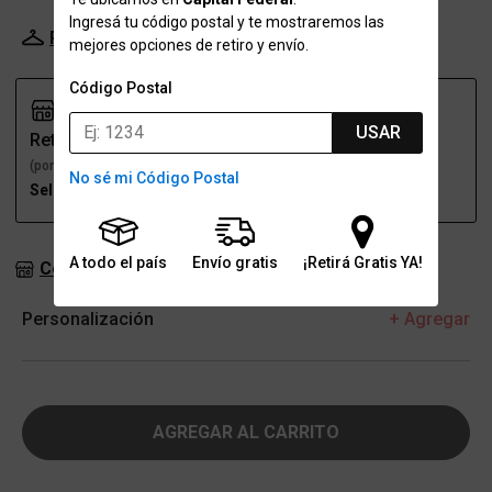
Ingresá tu código postal y te mostraremos las
Probador Virtual
Tabla de talles
mejores opciones de retiro y envío.
Código Postal
USAR
Retiro
Envío
(por una sucursal)
(a domicilio)
No sé mi Código Postal
Seleccioná talle
Seleccioná talle
A todo el país
Envío gratis
¡Retirá Gratis YA!
Consultar stock en sucursales
Personalización
+ Agregar
AGREGAR AL CARRITO