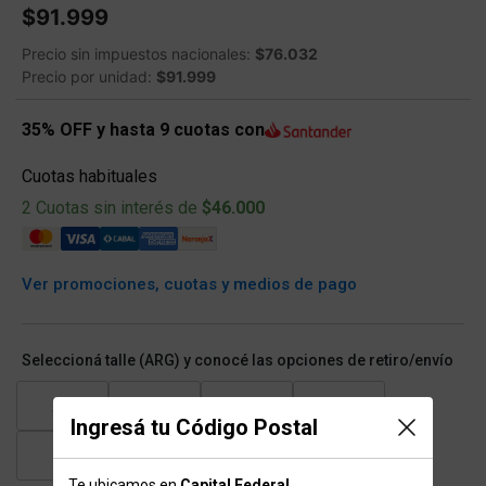
$91.999
Precio sin impuestos nacionales:
$76.032
Precio por unidad:
$91.999
35% OFF y hasta 9 cuotas con
Cuotas habituales
2 Cuotas sin interés de
$46.000
Ver promociones, cuotas y medios de pago
Seleccioná talle (ARG) y conocé las opciones de retiro/envío
XS
S
M
L
Ingresá tu Código Postal
XL
XXL
XXXL
Te ubicamos en
Capital Federal
.