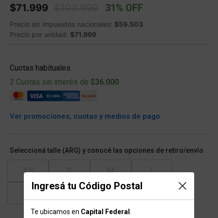
Price reduced from
to
$71.999
$103.999
31% OFF
Precio sin impuestos nacionales:
$59.503
Precio por unidad:
$71.999
Cuotas habituales
2 Cuotas sin interés de
$36.000
Ver promociones, cuotas y medios de pago
Seleccioná talle (ARG) y conocé las opciones de retiro/envío
XS
S
M
L
Ingresá tu Código Postal
XL
XXL
Te ubicamos en
Capital Federal
.