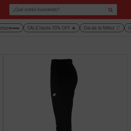
otas
SALE hasta 70% OFF 🔥
Día de la Niñez 🎈
U