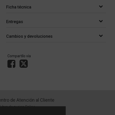
Ficha técnica
Entregas
Cambios y devoluciones
Compartílo vía
ntro de Atención al Cliente
Libro de quejas Online
WhatsApp | Lu a Vi 9 a 20 | Sa 9 a 17