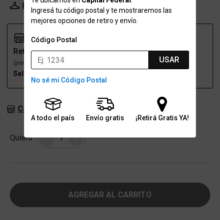
Te ubicamos en
Capital Federal
.
Probador Virtual
Tabla de talles
Ingresá tu código postal y te mostraremos las
mejores opciones de retiro y envío.
Código Postal
Retiro
Envío
USAR
(por una sucursal)
(a domicilio)
Seleccioná talle
Seleccioná talle
No sé mi Código Postal
Consultar stock en sucursales
A todo el país
Envío gratis
¡Retirá Gratis YA!
Cantidad
Quiero
-
+
AGREGAR AL CARRITO