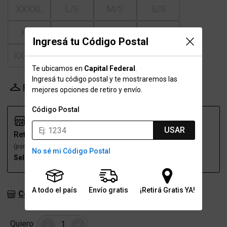
XXXXL
L/S
M/S
S/S
XL/S
XXLS
XXSS
XXXLS
Ingresá tu Código Postal
XXXXLS
Te ubicamos en
Capital Federal
.
Ingresá tu código postal y te mostraremos las
Probador Virtual
Tabla de talles
mejores opciones de retiro y envío.
Código Postal
USAR
Retiro
Envío
(por una sucursal)
(a domicilio)
No sé mi Código Postal
Seleccioná talle
Seleccioná talle
A todo el país
Envío gratis
¡Retirá Gratis YA!
Consultar stock en sucursales
Cantidad
Quiero
-
+