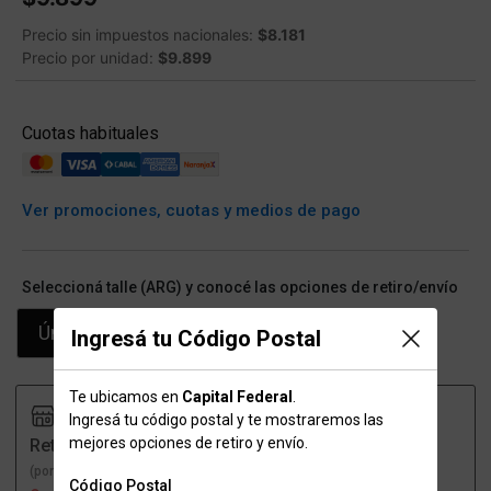
Precio sin impuestos nacionales:
$8.181
Precio por unidad:
$9.899
Cuotas habituales
Ver promociones, cuotas y medios de pago
Seleccioná talle (ARG) y conocé las opciones de retiro/envío
Único
Ingresá tu Código Postal
Te ubicamos en
Capital Federal
.
Ingresá tu código postal y te mostraremos las
mejores opciones de retiro y envío.
Retiro
Envío
(por una sucursal)
(a domicilio)
Código Postal