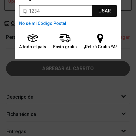
Opción no disponible
Opción no disponible
USAR
Consultar stock en sucursales
No sé mi Código Postal
Personalización
+ Agregar
A todo el país
Envío gratis
¡Retirá Gratis YA!
AGREGAR AL CARRITO
Descripción
Ficha técnica
Entregas