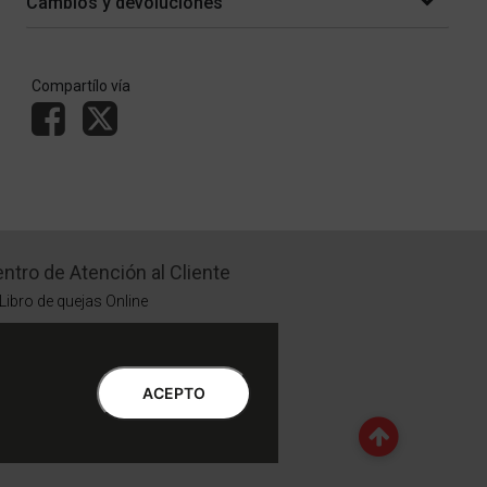
Cambios y devoluciones
Compartílo vía
ntro de Atención al Cliente
Libro de quejas Online
WhatsApp | Lu a Vi 9 a 20 | Sa 9 a 17
0810-888-3398 | Lu a Vi 9 a 18 | Sa 9 a 17
ACEPTO
Botón de Arrepentimiento