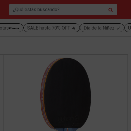
otas
SALE hasta 70% OFF 🔥
Día de la Niñez 🎈
U