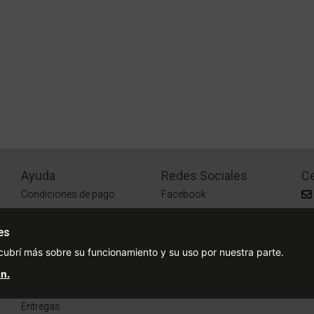
Ayuda
Redes Sociales
Ce
Condiciones de pago
Facebook
Preguntas Frecuentes
Instagram
es
¿Cómo comprar?
cubrí más sobre su funcionamiento y su uso por nuestra parte.
¿Cómo medir tu talle?
n.
Sucursales
Entregas