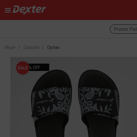
Promo Pel
Mujer
Calzado
Ojotas
22% OFF