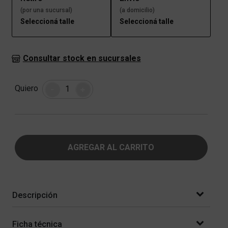
(por una sucursal)
(a domicilio)
Seleccioná talle
Seleccioná talle
Consultar stock en sucursales
Cantidad
Quiero
-
+
AGREGAR AL CARRITO
Descripción
Ficha técnica