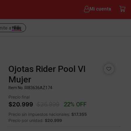
Mi cuenta
nite a
Ojotas Rider Pool VI
Mujer
Item No.
RI83636AZ174
Precio final
Price reduced from
to
$20.999
$26.999
22% OFF
Precio sin impuestos nacionales:
$17.355
Precio por unidad:
$20.999