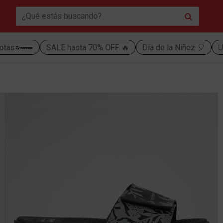
otas
SALE hasta 70% OFF 🔥
Día de la Niñez 🎈
U