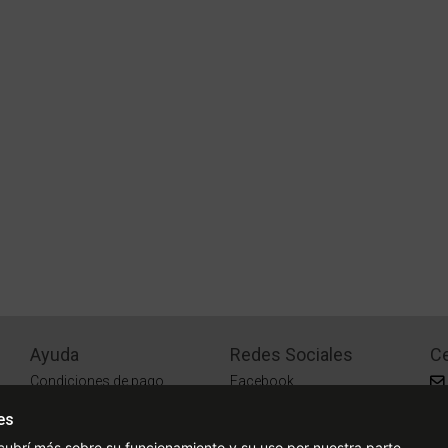
Ayuda
Redes Sociales
Ce
Condiciones de pago
Facebook
Preguntas Frecuentes
Instagram
es
¿Cómo comprar?
cubrí más sobre su funcionamiento y su uso por nuestra parte.