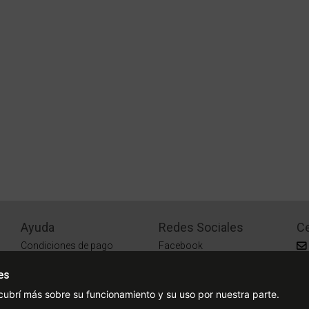
Ayuda
Redes Sociales
Ce
Condiciones de pago
Facebook
Preguntas Frecuentes
Instagram
es
¿Cómo comprar?
cubrí más sobre su funcionamiento y su uso por nuestra parte.