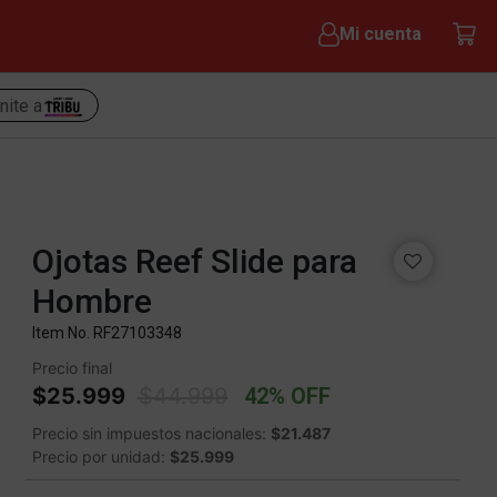
Mi cuenta
nite a
Ojotas Reef Slide para
Hombre
Item No.
RF27103348
Precio final
Price reduced from
to
$25.999
$44.999
42% OFF
Precio sin impuestos nacionales:
$21.487
Precio por unidad:
$25.999