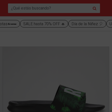
otas
SALE hasta 70% OFF 🔥
Día de la Niñez 🎈
U