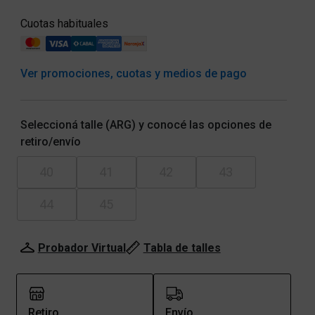
Cuotas habituales
Ver promociones, cuotas y medios de pago
Seleccioná talle (ARG) y conocé las opciones de
retiro/envío
40
41
42
43
44
45
Probador Virtual
Tabla de talles
Retiro
Envío