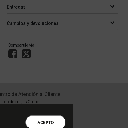
Entregas
Cambios y devoluciones
Compartílo vía
ntro de Atención al Cliente
Libro de quejas Online
WhatsApp | Lu a Vi 9 a 20 | Sa 9 a 17
0810-888-3398 | Lu a Vi 9 a 18 | Sa 9 a 17
ACEPTO