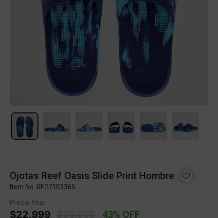
Ojotas Reef Oasis Slide Print Hombre
Item No.
RF27103365
Precio final
Price reduced from
to
$22.999
$39.999
43% OFF