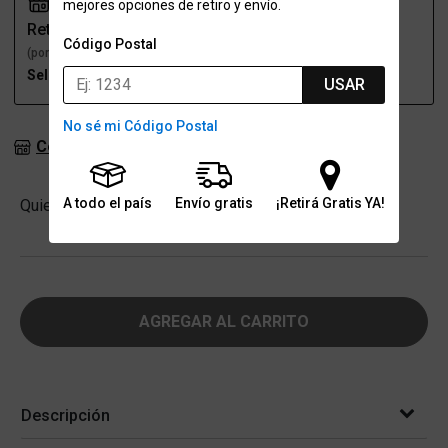
mejores opciones de retiro y envío.
Retiro
Envío
Código Postal
(por una sucursal)
(a domicilio)
Seleccioná talle
Seleccioná talle
USAR
No sé mi Código Postal
Consultar stock en sucursales
Cantidad
A todo el país
Envío gratis
¡Retirá Gratis YA!
Quiero
-
+
AGREGAR AL CARRITO
Descripción