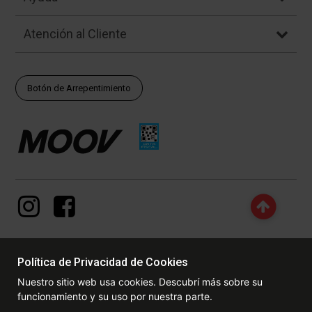
Atención al Cliente
Botón de Arrepentimiento
Política de Privacidad de Cookies
© Copyright - 2017 - 2026 www.dexter.com.ar, TODOS LOS
Nuestro sitio web usa cookies. Descubrí más sobre su
DERECHOS RESERVADOS. Las fotos contenidas en este site, el
funcionamiento y su uso por nuestra parte.
logotipo y las marcas son propiedad de www.dexter.com.ar y/o de