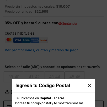
Precio sin impuestos nacionales:
$19.007
Precio por unidad:
$22.999
35% OFF y hasta 9 cuotas con
Cuotas habituales
Ver promociones, cuotas y medios de pago
Seleccioná talle (ARG) y conocé las opciones de retiro/envío
39-40
41-42
43-44
45-46
Ingresá tu Código Postal
Probador Virtual
Tabla de talles
Te ubicamos en
Capital Federal
.
Ingresá tu código postal y te mostraremos las