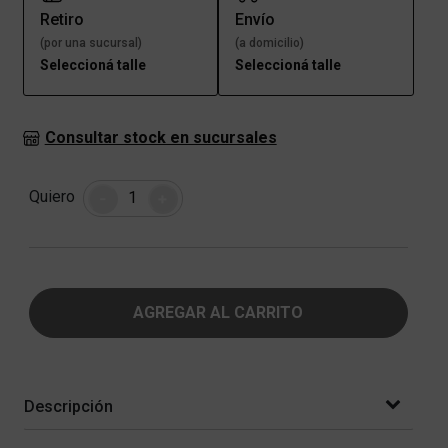
Retiro
Envío
(por una sucursal)
(a domicilio)
Seleccioná talle
Seleccioná talle
Consultar stock en sucursales
Cantidad
Quiero
-
+
AGREGAR AL CARRITO
Descripción