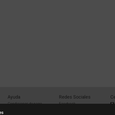
Ayuda
Redes Sociales
Ce
Condiciones de pago
Facebook
Preguntas Frecuentes
Instagram
es