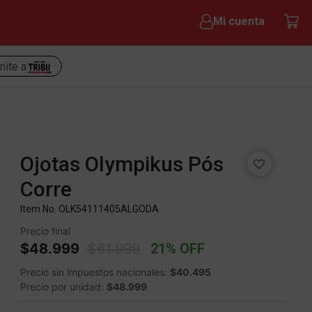
Mi cuenta
nite a
Ojotas Olympikus Pós
Corre
Item No.
OLK54111405ALGODA
Precio final
Price reduced from
to
$48.999
$61.999
21% OFF
Precio sin impuestos nacionales:
$40.495
Precio por unidad:
$48.999