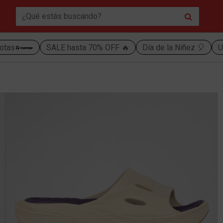
otas
SALE hasta 70% OFF 🔥
Día de la Niñez 🎈
U