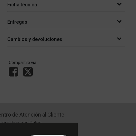
Ficha técnica
Entregas
Cambios y devoluciones
Compartílo vía
ntro de Atención al Cliente
Libro de quejas Online
WhatsApp | Lu a Vi 9 a 20 | Sa 9 a 17