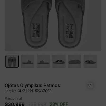
Ojotas Olympikus Patmos
Item No.
OLK54099152CNZSCR
Precio final
Price reduced from
to
$30.999
$39.999
23% OFF