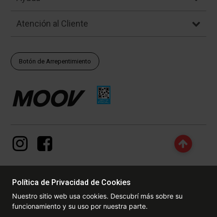
Atención al Cliente
Botón de Arrepentimiento
Política de Privacidad de Cookies
© Copyright - 2017 - 2026 www.dexter.com.ar, TODOS LOS
Nuestro sitio web usa cookies. Descubrí más sobre su
DERECHOS RESERVADOS. Las fotos contenidas en este site, el
funcionamiento y su uso por nuestra parte.
logotipo y las marcas son propiedad de www.dexter.com.ar y/o de