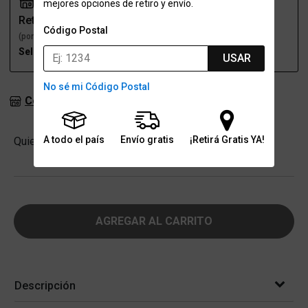
mejores opciones de retiro y envío.
Retiro
Envío
Código Postal
(por una sucursal)
(a domicilio)
Seleccioná talle
Seleccioná talle
USAR
No sé mi Código Postal
Consultar stock en sucursales
Cantidad
A todo el país
Envío gratis
¡Retirá Gratis YA!
Quiero
-
+
AGREGAR AL CARRITO
Descripción