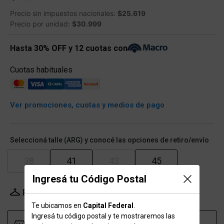
Precio sin impuestos nacionales:
$25.619
Precio por unidad:
$30.999
Hasta 30% OFF y 12 cuotas con
Cuotas habituales
Ver promociones, cuotas y medios de pago
Seleccioná talle (ARG) y conocé las opciones de retiro/envío
38
41
43
45
Ingresá tu Código Postal
Probador Virtual
Tabla de talles
Te ubicamos en
Capital Federal
.
Ingresá tu código postal y te mostraremos las