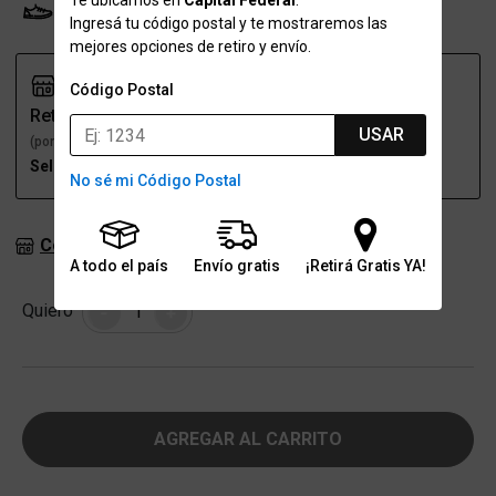
Te ubicamos en
Capital Federal
.
Probador Virtual
Tabla de talles
Ingresá tu código postal y te mostraremos las
mejores opciones de retiro y envío.
Código Postal
Retiro
Envío
USAR
(por una sucursal)
(a domicilio)
Seleccioná talle
Seleccioná talle
No sé mi Código Postal
Consultar stock en sucursales
A todo el país
Envío gratis
¡Retirá Gratis YA!
Cantidad
Quiero
-
+
AGREGAR AL CARRITO