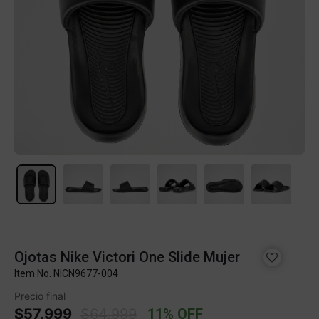
Ojotas Nike Victori One Slide Mujer
Item No.
NICN9677-004
Precio final
Price reduced from
to
$57.999
$64.999
11% OFF