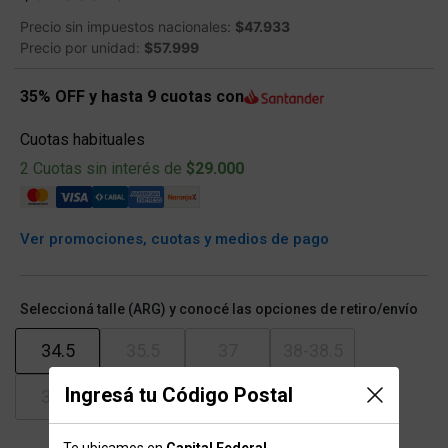
Precio sin impuestos nacionales:
$47.933
Precio por unidad:
$57.999
35% OFF y hasta 9 cuotas con
Cuotas habituales
2 Cuotas sin interés de
$29.000
Ver promociones, cuotas y medios de pago
Seleccioná talle (ARG) y conocé las opciones de retiro/envío
34.5
35.5
37
38-38.5
Ingresá tu Código Postal
39.5
41
42-42.5
43.5