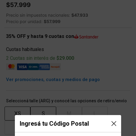
$57.999
Precio sin impuestos nacionales:
$47.933
Precio por unidad:
$57.999
35% OFF y hasta 9 cuotas con
Cuotas habituales
2 Cuotas sin interés de
$29.000
Ver promociones, cuotas y medios de pago
Seleccioná talle (ARG) y conocé las opciones de retiro/envío
XS
S
M
L
Ingresá tu Código Postal
XL
XXL
XXXL