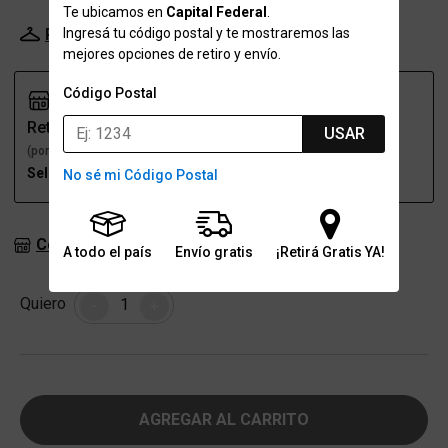
Te ubicamos en
Capital Federal
.
Ingresá tu código postal y te mostraremos las
Probador Virtual
Tabla de talles
mejores opciones de retiro y envío.
Código Postal
Retiro
Envío
USAR
(por una sucursal)
(a domicilio)
Seleccioná talle
Seleccioná talle
No sé mi Código Postal
Consultar stock en sucursales
A todo el país
Envío gratis
¡Retirá Gratis YA!
Cantidad
Quiero
-
+
AGREGAR AL CARRITO