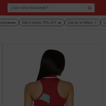
otas
SALE hasta 70% OFF 🔥
Día de la Niñez 🎈
U