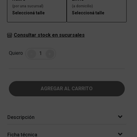
(por una sucursal)
(a domicilio)
Seleccioná talle
Seleccioná talle
Consultar stock en sucursales
Cantidad
Quiero
-
+
AGREGAR AL CARRITO
Descripción
Ficha técnica