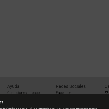
Ayuda
Redes Sociales
Ce
Condiciones de pago
Facebook
Preguntas Frecuentes
Instagram
es
¿Cómo comprar?
cubrí más sobre su funcionamiento y su uso por nuestra parte.