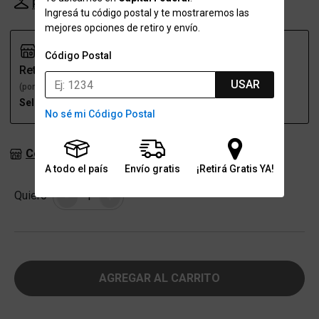
Probador Virtual
Tabla de talles
Ingresá tu código postal y te mostraremos las
mejores opciones de retiro y envío.
Código Postal
Retiro
Envío
USAR
(por una sucursal)
(a domicilio)
Seleccioná talle
Seleccioná talle
No sé mi Código Postal
Consultar stock en sucursales
A todo el país
Envío gratis
¡Retirá Gratis YA!
Cantidad
Quiero
-
+
AGREGAR AL CARRITO