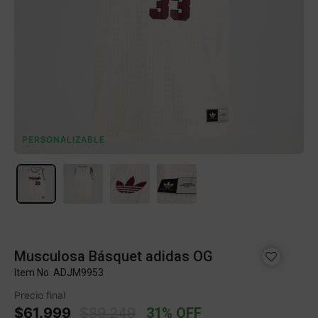
PERSONALIZABLE
Musculosa Básquet adidas OG
Item No.
ADJM9953
Precio final
Price reduced from
to
$61.999
$89.249
31% OFF