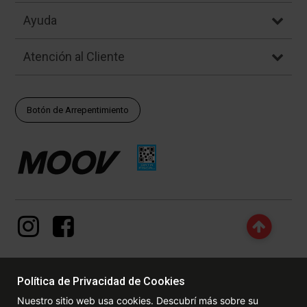
Ayuda
Atención al Cliente
Botón de Arrepentimiento
Política de Privacidad de Cookies
© Copyright - 2017 - 2026 www.dexter.com.ar, TODOS LOS
Nuestro sitio web usa cookies. Descubrí más sobre su
DERECHOS RESERVADOS. Las fotos contenidas en este site, el