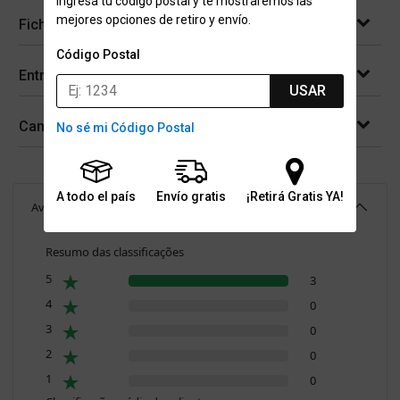
Ingresá tu código postal y te mostraremos las
mejores opciones de retiro y envío.
Ficha técnica
Código Postal
Entregas
USAR
Cambios y devoluciones
No sé mi Código Postal
A todo el país
Envío gratis
¡Retirá Gratis YA!
Avaliações
(
3
)
5.0
Resumo das classificações
5
3
4
0
3
0
2
0
1
0