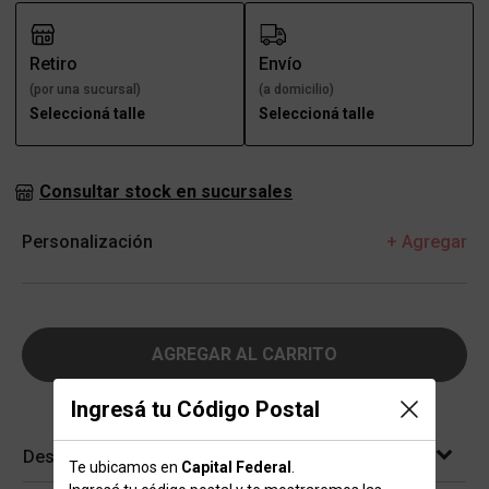
Retiro
Envío
(por una sucursal)
(a domicilio)
Seleccioná talle
Seleccioná talle
Consultar stock en sucursales
Personalización
+ Agregar
AGREGAR AL CARRITO
Ingresá tu Código Postal
Descripción
Te ubicamos en
Capital Federal
.