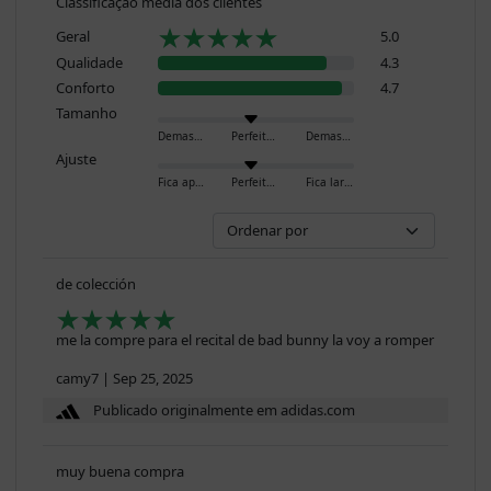
Classificação média dos clientes
Geral
5.0
Qualidade
4.3
Conforto
4.7
Tamanho
Demasiado pequeno
Perfeito
Demasiado grande
Ajuste
Fica apertado
Perfeito
Fica largo
de colección
me la compre para el recital de bad bunny la voy a romper
camy7
|
Sep 25, 2025
Publicado originalmente em adidas.com
muy buena compra