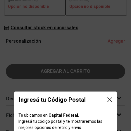
(por una sucursal)
(a domicilio)
Opción no disponible
Opción no disponible
Consultar stock en sucursales
Personalización
+ Agregar
AGREGAR AL CARRITO
Descripción
Ingresá tu Código Postal
Ficha técnica
Te ubicamos en
Capital Federal
.
Ingresá tu código postal y te mostraremos las
mejores opciones de retiro y envío.