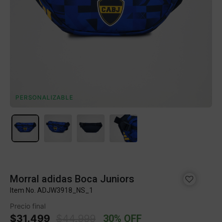
PERSONALIZABLE
Morral adidas Boca Juniors
Item No.
ADJW3918_NS_1
Precio final
Price reduced from
to
$31.499
$44.999
30% OFF