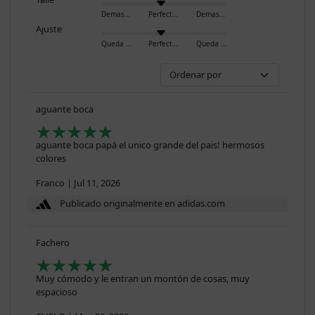
Demasiado pequeño
Perfecto
Demasiado grande
Ajuste
Queda ajustado
Perfecto
Queda holgado
aguante boca
aguante boca papá el unico grande del pais! hermosos
colores
Franco
|
Jul 11, 2026
Publicado originalmente en adidas.com
Fachero
Muy cómodo y le entran un montón de cosas, muy
espacioso