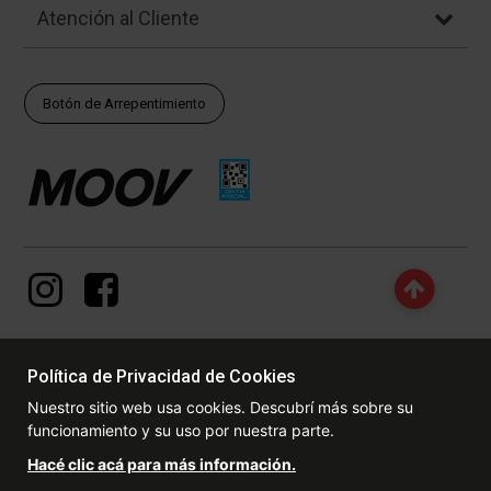
Atención al Cliente
Botón de Arrepentimiento
Política de Privacidad de Cookies
© Copyright - 2017 - 2026 www.dexter.com.ar, TODOS LOS
Nuestro sitio web usa cookies. Descubrí más sobre su
DERECHOS RESERVADOS. Las fotos contenidas en este site, el
funcionamiento y su uso por nuestra parte.
logotipo y las marcas son propiedad de www.dexter.com.ar y/o de
sus respectivos titulares. Está prohibida la reproducción total o
Hacé clic acá para más información.
parcial, sin la expresa autorización de la administradora de la