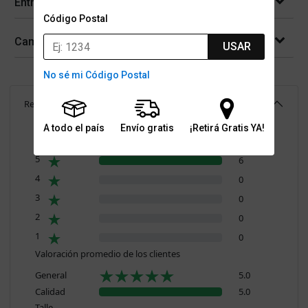
Entregas
Código Postal
Cambios y devoluciones
USAR
No sé mi Código Postal
Reseñas
(
6
)
5.0
A todo el país
Envío gratis
¡Retirá Gratis YA!
Resumen de valoraciones
5
6
4
0
3
0
2
0
1
0
Valoración promedio de los clientes
General
5.0
Calidad
5.0
Talle