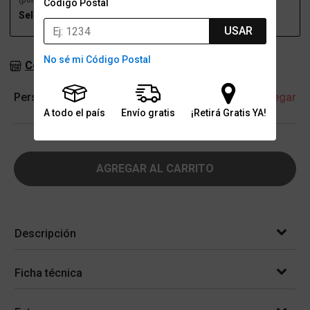
(por una sucursal)
(a domicilio)
Código Postal
Seleccioná talle
Seleccioná talle
USAR
No sé mi Código Postal
Consultar stock en sucursales
Personalización
+ Agregar
A todo el país
Envío gratis
¡Retirá Gratis YA!
AGREGAR AL CARRITO
Descripción
Ficha técnica