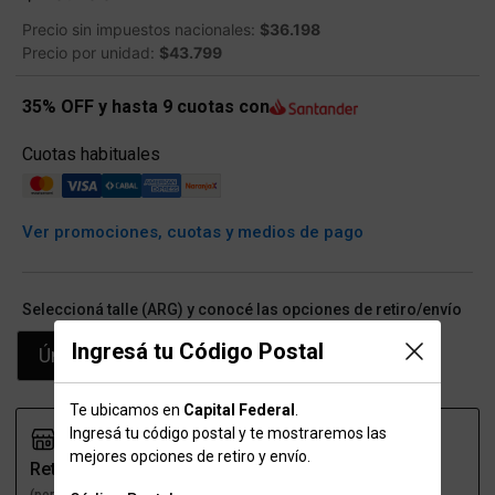
Precio sin impuestos nacionales:
$36.198
Precio por unidad:
$43.799
35% OFF y hasta 9 cuotas con
Cuotas habituales
Ver promociones, cuotas y medios de pago
Seleccioná talle (ARG) y conocé las opciones de retiro/envío
Ingresá tu Código Postal
Único
Te ubicamos en
Capital Federal
.
Ingresá tu código postal y te mostraremos las
mejores opciones de retiro y envío.
Retiro
Envío