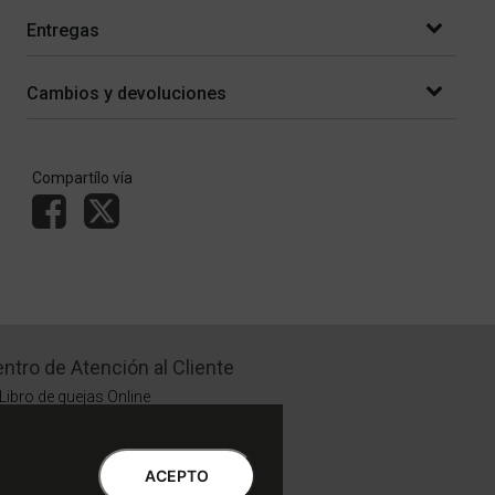
Entregas
Cambios y devoluciones
Compartílo vía
ntro de Atención al Cliente
Libro de quejas Online
WhatsApp | Lu a Vi 9 a 20 | Sa 9 a 17
0810-888-3398 | Lu a Vi 9 a 18 | Sa 9 a 17
ACEPTO