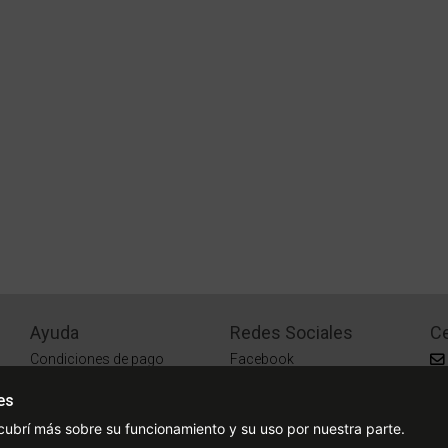
Ayuda
Redes Sociales
Ce
Condiciones de pago
Facebook
Preguntas Frecuentes
Instagram
es
¿Cómo comprar?
cubrí más sobre su funcionamiento y su uso por nuestra parte.