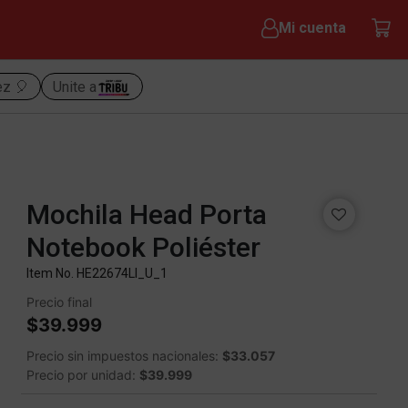
Mi cuenta
ez 🎈
Unite a
Mochila Head Porta
Notebook Poliéster
Item No.
HE22674LI_U_1
Precio final
$39.999
Precio sin impuestos nacionales:
$33.057
Precio por unidad:
$39.999