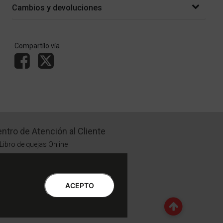
Cambios y devoluciones
Compartílo vía
ntro de Atención al Cliente
Libro de quejas Online
WhatsApp | Lu a Vi 9 a 20 | Sa 9 a 17
0810-888-3398 | Lu a Vi 9 a 18 | Sa 9 a 17
ACEPTO
Botón de Arrepentimiento