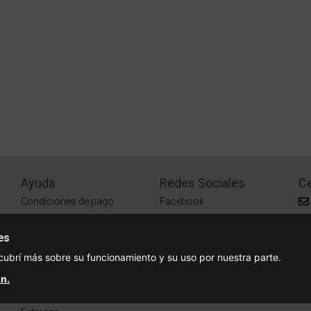
Ayuda
Redes Sociales
Ce
Condiciones de pago
Facebook
Preguntas Frecuentes
Instagram
es
¿Cómo comprar?
cubrí más sobre su funcionamiento y su uso por nuestra parte.
¿Cómo medir tu talle?
n.
Sucursales