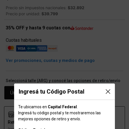
Precio sin impuestos nacionales:
$32.892
Precio por unidad:
$39.799
35% OFF y hasta 9 cuotas con
Cuotas habituales
Ver promociones, cuotas y medios de pago
Seleccioná talle (ARG) y conocé las opciones de retiro/envío
Ingresá tu Código Postal
Único
Te ubicamos en
Capital Federal
.
Ingresá tu código postal y te mostraremos las
mejores opciones de retiro y envío.
Retiro
Envío