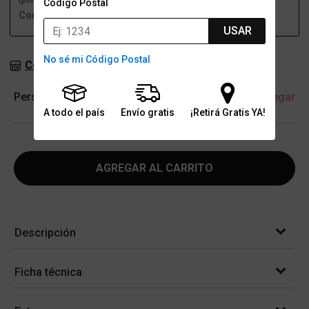
(por una sucursal)
(a domicilio)
Código Postal
Con stock
Con stock
USAR
No sé mi Código Postal
Consultar stock en sucursales
Personalización
+ Agregar
A todo el país
Envío gratis
¡Retirá Gratis YA!
AGREGAR AL CARRITO
Descripción
Ficha técnica