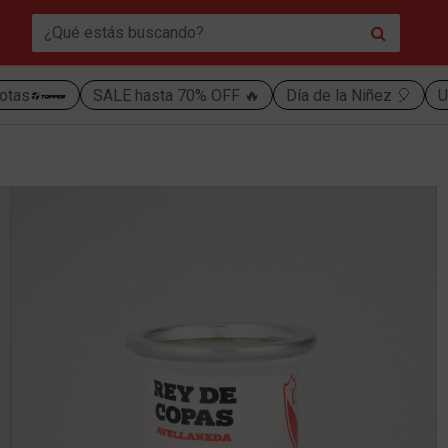
otas
SALE hasta 70% OFF 🔥
Día de la Niñez 🎈
U