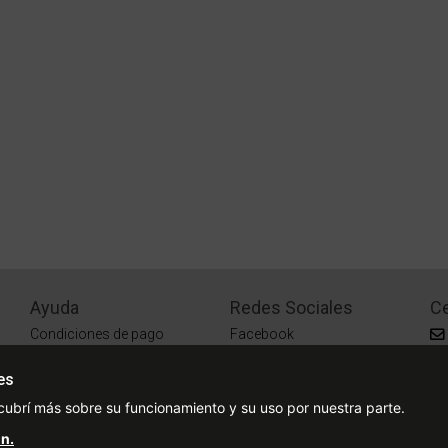
Ayuda
Redes Sociales
Ce
Condiciones de pago
Facebook
Preguntas Frecuentes
Instagram
es
¿Cómo comprar?
cubrí más sobre su funcionamiento y su uso por nuestra parte.
¿Cómo medir tu talle?
n.