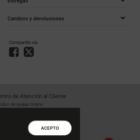
Entregas
Cambios y devoluciones
Compartílo vía
ntro de Atención al Cliente
Libro de quejas Online
WhatsApp | Lu a Vi 9 a 20 | Sa 9 a 17
0810-888-3398 | Lu a Vi 9 a 18 | Sa 9 a 17
ACEPTO