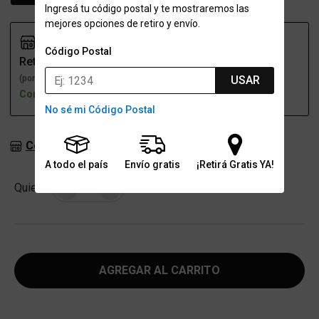
Ingresá tu código postal y te mostraremos las
mejores opciones de retiro y envío.
Código Postal
Retiro
Envío
USAR
(por una sucursal)
(a domicilio)
Con stock
Con stock
No sé mi Código Postal
Consultar stock en sucursales
A todo el país
Envío gratis
¡Retirá Gratis YA!
Cantidad
Quiero
-
+
AGREGAR AL CARRITO