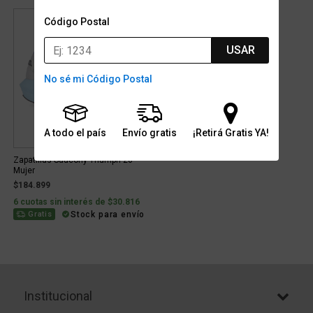
Código Postal
USAR
No sé mi Código Postal
A todo el país
Envío gratis
¡Retirá Gratis YA!
Zapatillas Saucony Triumph 20
Mujer
$184.899
6 cuotas sin interés de $30.816
Stock para envío
Gratis
Institucional