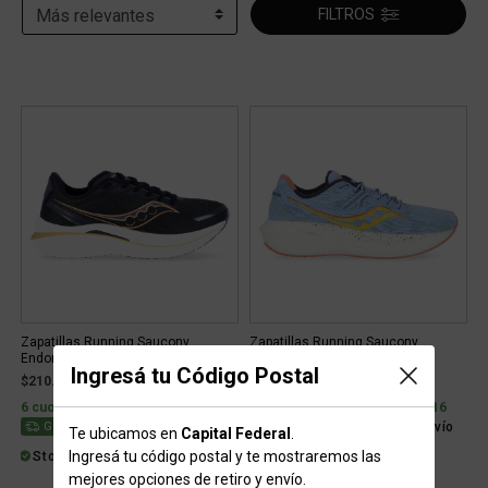
FILTROS
Zapatillas Running Saucony
Zapatillas Running Saucony
Endorphin Speed 3 Hombre
Triumph 20 Hombre
Ingresá tu Código Postal
$210.899
$184.899
6 cuotas sin interés de $35.150
6 cuotas sin interés de $30.816
Stock para envío
Gratis
Gratis
Te ubicamos en
Capital Federal
.
Ingresá tu código postal y te mostraremos las
Stock para retiro/envío
mejores opciones de retiro y envío.